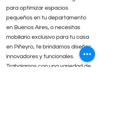
para optimizar espacios
pequeños en tu departamento
en Buenos Aires, o necesitas
mobiliario exclusivo para tu casa
en Piñeyro, te brindamos diseños
innovadores y funcionales.
Trabajamos con una variedad de
materiales para muebles a
medida, incluyendo madera,
melamina, metal y vidrio,
garantizando calidad y
durabilidad. Un diseño de muebles
profesional no solo embellece tu
espacio, sino que también