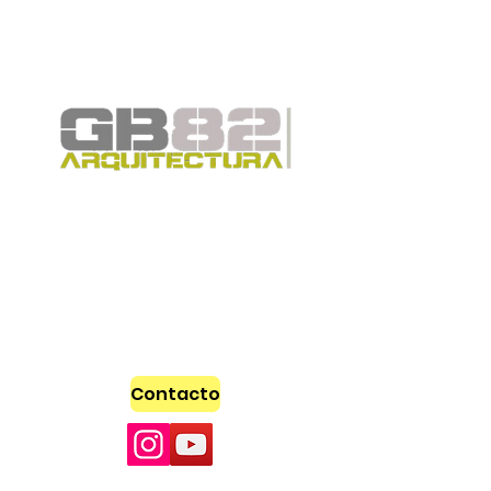
GB82 Arquitectura | Diseño y
Construcción en Avellaneda y
Buenos Aires
Contacto