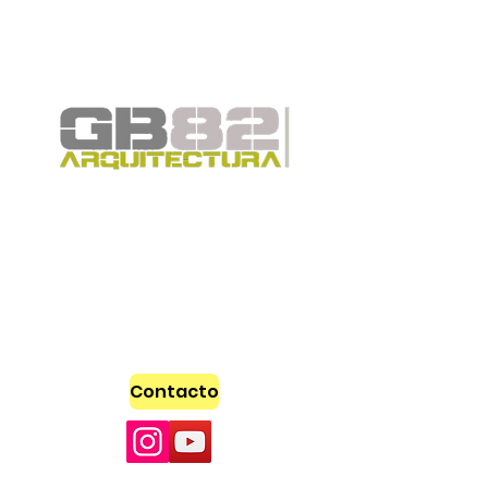
GB82 Arquitectura | Diseño y
Construcción en Avellaneda y
Buenos Aires
Contacto